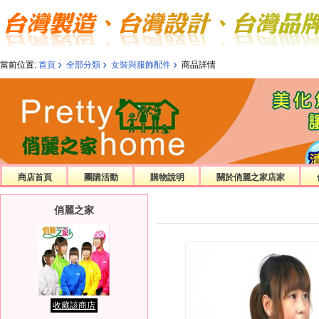
›
›
›
當前位置:
首頁
全部分類
女裝與服飾配件
商品詳情
商店首頁
團購活動
購物說明
關於俏麗之家店家
俏麗之家
收藏該商店