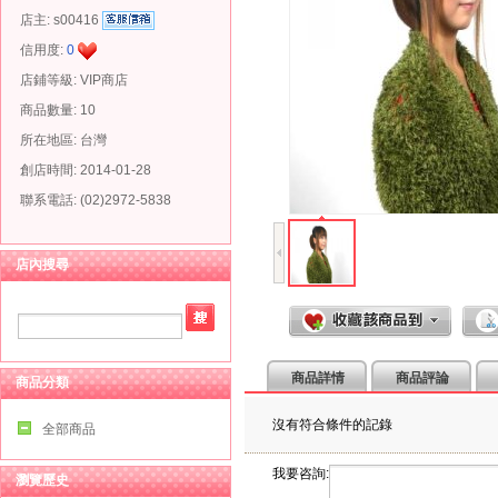
店主:
s00416
信用度:
0
店鋪等級: VIP商店
商品數量: 10
所在地區: 台灣
創店時間: 2014-01-28
聯系電話: (02)2972-5838
店內搜尋
商品詳情
商品評論
商品分類
沒有符合條件的記錄
全部商品
我要咨詢:
瀏覽歷史