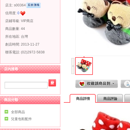
店主:
s00364
信用度:
0
店鋪等級: VIP商店
商品數量: 44
所在地區: 台灣
創店時間: 2013-11-27
聯系電話: (02)2972-5838
店內搜尋
商品詳情
商品評論
商品分類
全部商品
兒童包鞋配件