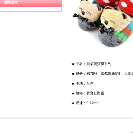
瀏覽歷史
★ 品名：貝柔寶寶襪系列
★ 成分：棉78%、聚酯纖維5%、尼龍
★ 產地：台灣
★ 規格：寶寶鞋型襪
★ 尺寸：9-12cm