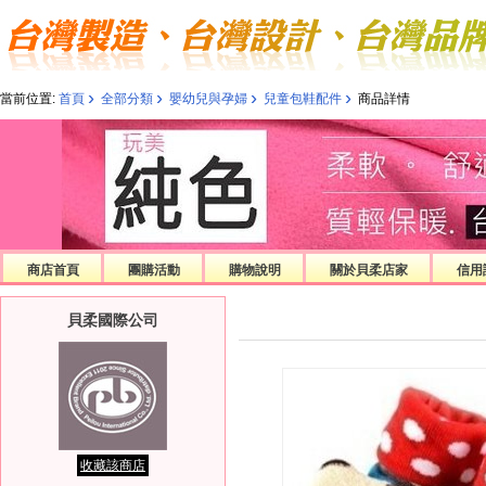
›
›
›
›
當前位置:
首頁
全部分類
嬰幼兒與孕婦
兒童包鞋配件
商品詳情
商店首頁
團購活動
購物說明
關於貝柔店家
信用
貝柔國際公司
收藏該商店