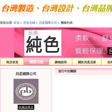
›
›
›
當前位置:
首頁
所有店鋪
貝柔國際公司
團購列表
團購活動
商店首頁
購物說明
關於貝柔店家
信
進行中的團購
貝柔國際公司
收藏該商店