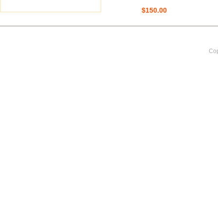
$150.00
Cop