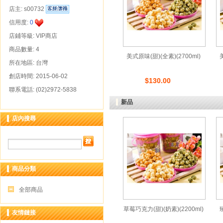
店主:
s00732
信用度:
0
店鋪等級: VIP商店
商品數量: 4
美式原味(甜)(全素)(2700ml)
所在地區: 台灣
創店時間: 2015-06-02
$130.00
聯系電話: (02)2972-5838
新品
店內搜尋
商品分類
全部商品
草莓巧克力(甜)(奶素)(2200ml)
友情鏈接