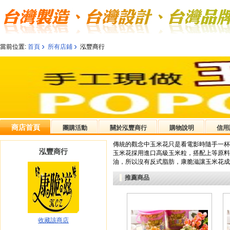
›
›
當前位置:
首頁
所有店鋪
泓豐商行
商店首頁
團購活動
關於泓豐商行
購物說明
信用
傳統的觀念中玉米花只是看電影時隨手一杯
泓豐商行
玉米花採用進口高級玉米粒，搭配上等原料
油，所以沒有反式脂肪，康脆滋讓玉米花成
推薦商品
收藏該商店