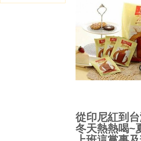
從印尼紅到台
冬天熱熱喝~
上班這黨事及