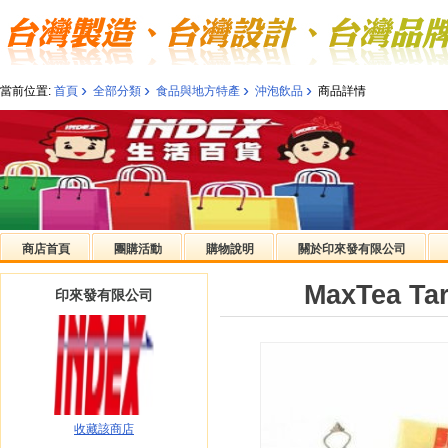
›
›
›
›
當前位置:
首頁
全部分類
食品與地方特產
沖泡飲品
商品詳情
商店首頁
團購活動
購物說明
關於印來發有限公司
MaxTea T
印來發有限公司
收藏該商店