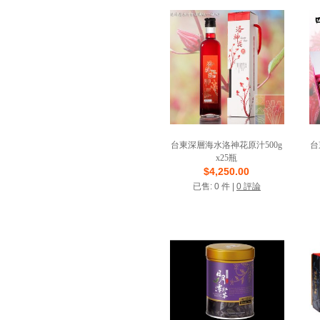
台東深層海水洛神花原汁500g
台
x25瓶
$4,250.00
店鋪名稱: 佳興食品廠
已售: 0 件 |
0 評論
VIP商店