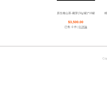
原生種山茶-藏芽(50g/罐)*10罐
精
店鋪名稱: 魚池鄉農會
$3,500.00
已售: 0 件 |
0 評論
VIP商店
Cop