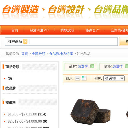
首頁
關於河洛MIT
購物說明
廠商合作
合樂購-蒲
搜尋商品
當前位置:
首頁
>
全部分類
>
食品與地方特產
> 沖泡飲品
品牌:
請選擇
價格:
請選擇
商品分類
(6)
顯示:
排序:
按品牌
按價格
$15.00 - $2,012.00
(314)
$2,012.00 - $4,009.00
(9)