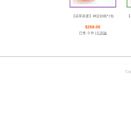
【花草巫婆】神定好眠*1包
【
店鋪名稱: 緯泰科技-花草
店
$268.00
巫婆
已售: 0 件 |
0 評論
VIP商店
Cop