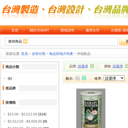
首頁
關於河洛MIT
購物說明
廠商合作
合樂購-蒲
搜尋商品
當前位置:
首頁
>
全部分類
>
食品與地方特產
> 沖泡飲品
品牌:
請選擇
價格:
請選擇
商品分類
(6)
顯示:
排序:
按品牌
按價格
$15.00 - $2,012.00
(314)
$2,012.00 - $4,009.00
(9)