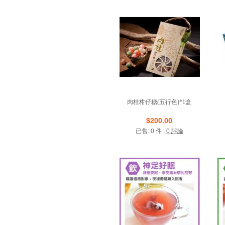
肉桂柑仔糖(五行色)*1盒
店鋪名稱: 溫伯力生物
$200.00
已售: 0 件 |
0 評論
VIP商店