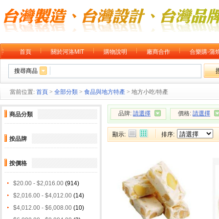
首頁
關於河洛MIT
購物說明
廠商合作
合樂購-蒲
搜尋商品
當前位置:
首頁
>
全部分類
>
食品與地方特產
> 地方小吃/特產
品牌:
請選擇
價格:
請選擇
商品分類
顯示:
排序:
按品牌
按價格
$20.00 - $2,016.00
(914)
$2,016.00 - $4,012.00
(14)
$4,012.00 - $6,008.00
(10)