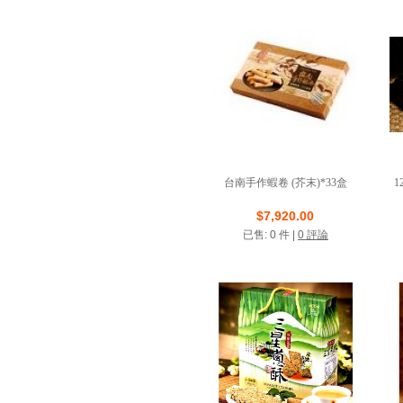
台南手作蝦卷 (芥末)*33盒
店鋪名稱: 糖坊食品
$7,920.00
已售: 0 件 |
0 評論
VIP商店