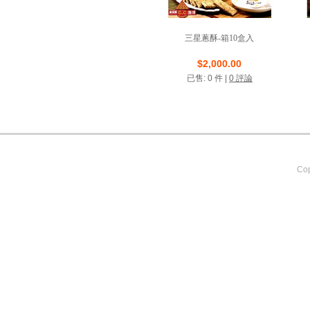
三星蔥酥-箱10盒入
店鋪名稱: 康成食品
$2,000.00
已售: 0 件 |
0 評論
VIP商店
Cop