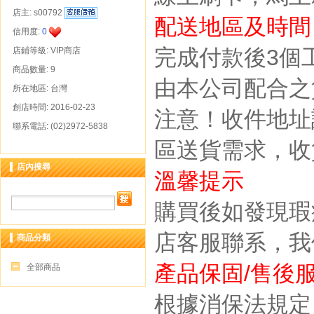
店主:
s00792
配送地區及時間
信用度:
0
完成付款後
3
個
店鋪等級: VIP商店
商品數量: 9
由本公司配合之
所在地區: 台灣
創店時間: 2016-02-23
注意！收件地址
聯系電話: (02)2972-5838
區送貨需求，收
店內搜尋
溫馨提示
購買後如發現瑕
店客服聯系，我
商品分類
產品保固
/
售後
全部商品
根據消保法規定