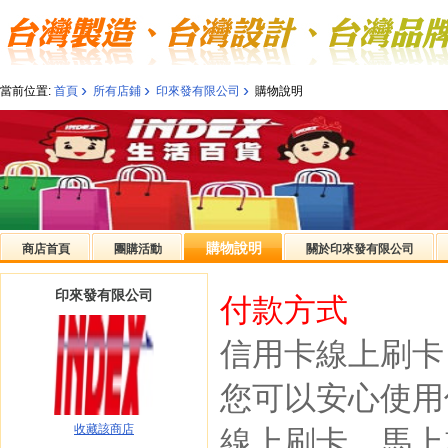
›
›
›
當前位置:
首頁
所有店鋪
印來發有限公司
購物說明
購物說明
商店首頁
團購活動
關於印來發有限公司
印來發有限公司
付款方式
信用卡線上刷卡
您可以安心使用
收藏該商店
線上刷卡，馬上