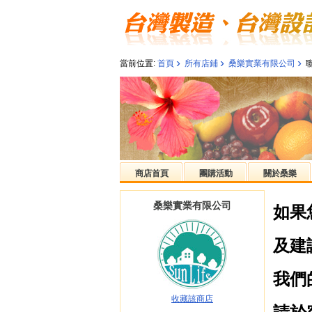
›
›
›
當前位置:
首頁
所有店鋪
桑樂實業有限公司
商店首頁
團購活動
關於桑樂
桑樂實業有限公司
如果
及建
我們
收藏該商店