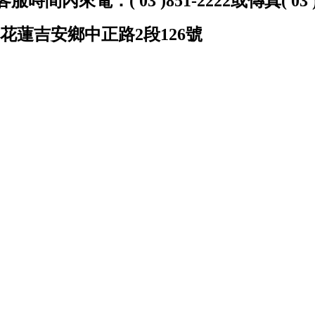
服時間內來電：( 03 )851-2222或傳真( 03 )8
:花蓮吉安鄉中正路2段126號