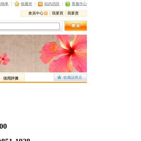
購物車
|
收藏夾
|
站內消息
|
客服中心
會員中心
|
我要買
|
我要賣
收藏該商店
信用評價
00