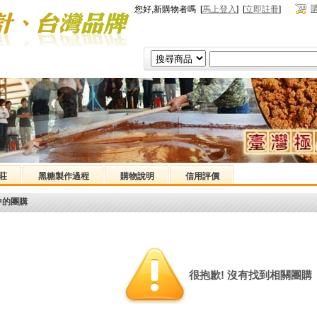
您好,新購物者嗎 [
馬上登入
] [
立即註冊
]
莊
黑糖製作過程
購物說明
信用評價
中的團購
很抱歉! 沒有找到相關團購