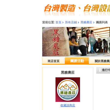
›
›
›
當前位置:
首頁
所有店鋪
黑糖農莊
團購列表
團購活動
商店首頁
關於黑糖農
進行
黑糖農莊
收藏該商店