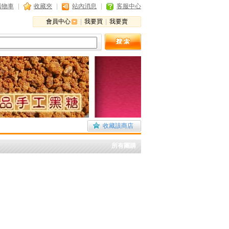
購物車
|
收藏夾
|
站內消息
|
客服中心
會員中心
|
我要買
|
我要賣
收藏該商店
所有團購