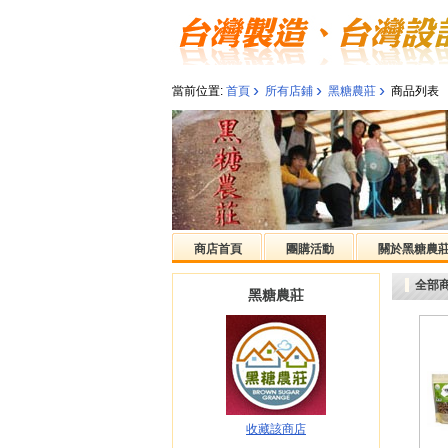
›
›
›
當前位置:
首頁
所有店鋪
黑糖農莊
商品列表
商店首頁
團購活動
關於黑糖農
全部
黑糖農莊
收藏該商店