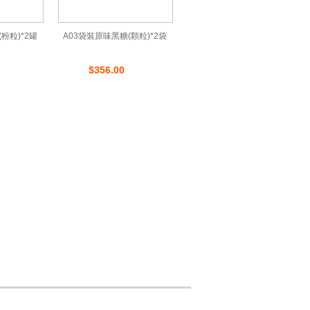
粉粒)*2罐
A03袋裝原味黑糖(顆粒)*2袋
$356.00