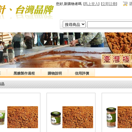
您好,新購物者嗎 [
馬上登入
] [
立即註冊
]
莊
黑糖製作過程
購物說明
信用評價
商品