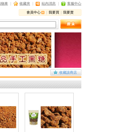
購物車
|
收藏夾
|
站內消息
|
客服中心
會員中心
|
我要買
|
我要賣
收藏該商店