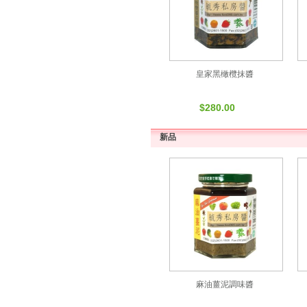
皇家黑橄欖抹醬
$280.00
新品
麻油薑泥調味醬