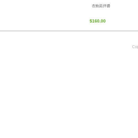
杏鮑菇拌醬
$160.00
Cop